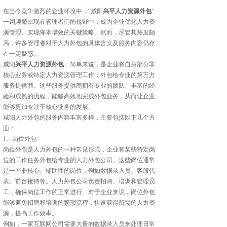
在当今竞争激烈的企业环境中，“咸阳
兴平人力资源外包
”
一词频繁出现在管理者们的视野中，成为企业优化人力资
源管理、实现降本增效的关键策略。然而，尽管其热度颇
高，许多管理者对于人力外包的具体含义及服务内容仍存
在一定疑惑。
咸阳
兴平人力资源外包
，简单来说，是企业将自身部分非
核心业务或特定人力资源管理工作，外包给专业的第三方
服务提供商。这些服务提供商拥有专业的团队、丰富的经
验和成熟的流程，能够高效地完成外包业务，从而让企业
能够更加专注于核心业务的发展。
咸阳人力外包的服务内容丰富多样，主要包括以下几个方
面：
1、岗位外包
岗位外包是人力外包的一种常见形式，企业将某些特定岗
位的工作任务外包给专业的人力外包公司。这些岗位通常
是一些非核心、辅助性的岗位，例如数据录入员、客服代
表、前台接待等。人力外包公司负责招聘、培训和管理员
工，确保岗位工作的正常进行。对于企业来说，岗位外包
能够避免招聘和培训的繁琐流程，快速获得所需的人力资
源，提高工作效率。
例如，一家互联网公司需要大量的数据录入员来处理日常