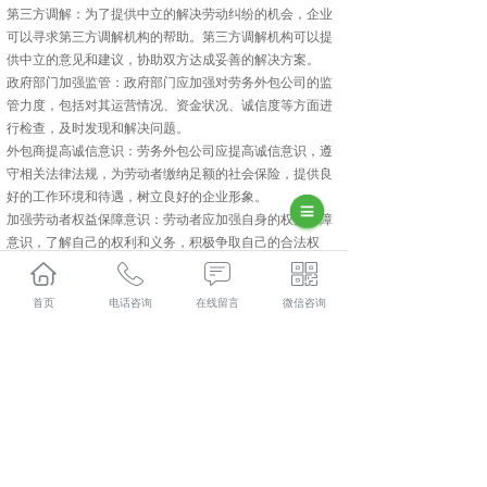
第三方调解：为了提供中立的解决劳动纠纷的机会，企业
可以寻求第三方调解机构的帮助。第三方调解机构可以提
供中立的意见和建议，协助双方达成妥善的解决方案。
政府部门加强监管：政府部门应加强对劳务外包公司的监
管力度，包括对其运营情况、资金状况、诚信度等方面进
行检查，及时发现和解决问题。
外包商提高诚信意识：劳务外包公司应提高诚信意识，遵
守相关法律法规，为劳动者缴纳足额的社会保险，提供良
好的工作环境和待遇，树立良好的企业形象。
加强劳动者权益保障意识：劳动者应加强自身的权益保障
意识，了解自己的权利和义务，积极争取自己的合法权
益。同时，也应该加强自身技能和知识的学习，提高自己
在就业市场中的竞争力。
首页
电话咨询
在线留言
微信咨询
建立健全相关法律法规：国家和地方政府应建立健全关于
劳务外包的法律法规，明确各方的职责和权利，为劳动者
权益保障提供有力的法律支持。
以上方法可以帮助劳务外包中的员工更好地保护自己的权
益。需要注意的是，这些方法并不是孤立的，而是相互关
联、相互补充的。只有综合运用这些方法，才能有效地保
障劳务外包员工的权益。
兴平人力资源外包哪家实惠？兴平劳务派遣哪家好？兴平