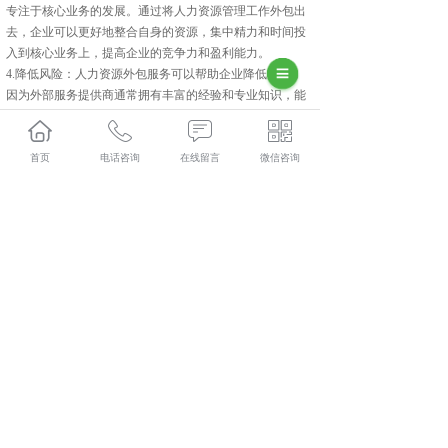
专注于核心业务的发展。通过将人力资源管理工作外包出
去，企业可以更好地整合自身的资源，集中精力和时间投
入到核心业务上，提高企业的竞争力和盈利能力。
4.降低风险：人力资源外包服务可以帮助企业降低风险，
因为外部服务提供商通常拥有丰富的经验和专业知识，能
够为企业提供专业化的服务。这样可以避免企业在人力资
源管理上遇到各种风险和问题，例如劳动纠纷、法律风险
等。
首页
电话咨询
在线留言
微信咨询
5.提高员工满意度：人力资源外包服务可以提高员工的满
意度，因为外部服务提供商通常能够提供更加专业化和个
性化的服务。这样可以避免企业内部人力资源管理的不完
善和不合理，提高员工的工作满意度和忠诚度。
兴平人力资源外包哪家实惠？兴平劳务派遣哪家好？兴平
劳务外包怎么样？陕西金伯乐人力资源有限公司专业提供
兴平人力资源外包,兴平劳务派遣,兴平劳务外包,兴平社保
代缴,
相关标签：
人力资源外包
,
社保代缴
,
劳务外包
,
上一条：
兴平社保代缴有什么好处